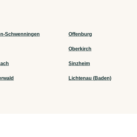
gen-Schwenningen
Offenburg
Oberkirch
bach
Sinzheim
erwald
Lichtenau (Baden)