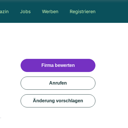
azin
Jobs
Werben
Registrieren
Firma bewerten
Anrufen
Änderung vorschlagen