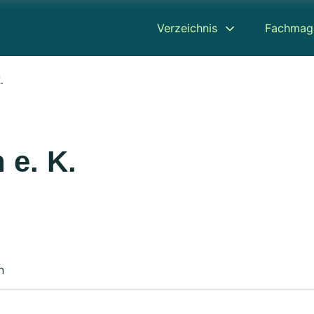
Verzeichnis
Fachmag
.
e. K.
n