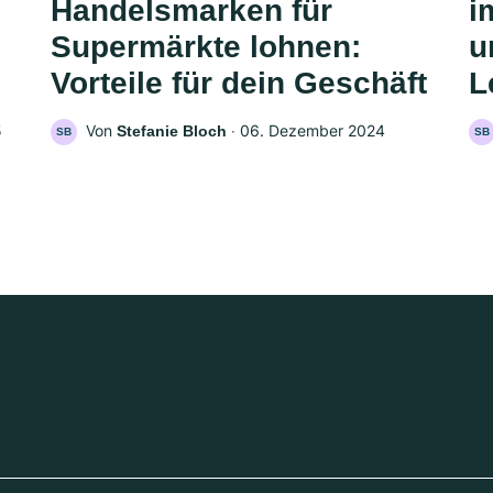
Handelsmarken für
i
Supermärkte lohnen:
u
Vorteile für dein Geschäft
L
5
Von
‧
06. Dezember 2024
Stefanie Bloch
SB
SB