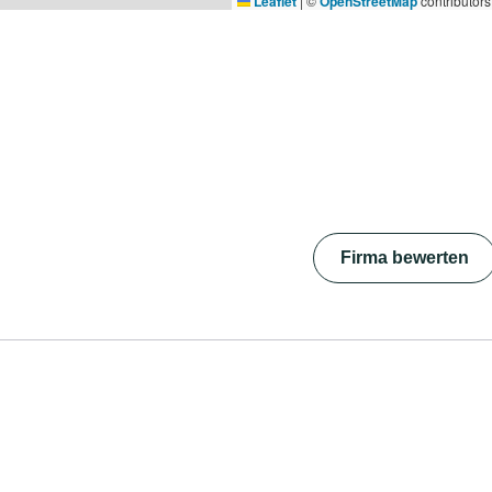
Leaflet
|
©
OpenStreetMap
contributors
Firma bewerten