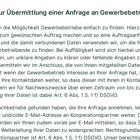
zur Übermittlung einer Anfrage an Gewerbebet
n die Möglichkeit Gewerbebetriebe einfach zu finden. Hierz
n zum gewünschten Auftrag machen und so eine Auftragsan
 und die damit verbundenen Daten verwenden wir, um die fü
etreibende zu finden. Bei Auffälligkeit wird sich hierbei u
zen, um unklare Angaben zu klären oder fehlende Angaben 
ermitteln wir im Anschluss, die von Ihnen mitgeteilten Date
 wenn der Gewerbebetrieb Interesse an Ihrer Anfrage hat, 
Ihre Kontaktdaten weiter, so dass dieser mit Ihnen in Konta
ern wir für Nachweiszwecke über einen Zeitraum von bis z
 Ihrer Daten ist dabei Art. 6 Abs. 1 S. 1 f) DSGVO.
achbetriebe gefunden haben, die Ihre Anfrage annehmen, le
 und/oder E-Mail-Adresse an Kooperationspartner weiter. 
rden wir Ihnen zudem vorab per E-Mail mitteilen, so dass S
 Weiterleitung Ihrer Daten zu widersprechen. Rechtsgrundla
tionspartner ist Art. 6 Abs. 1 S. 1 f) DSGVO. Unser berechti