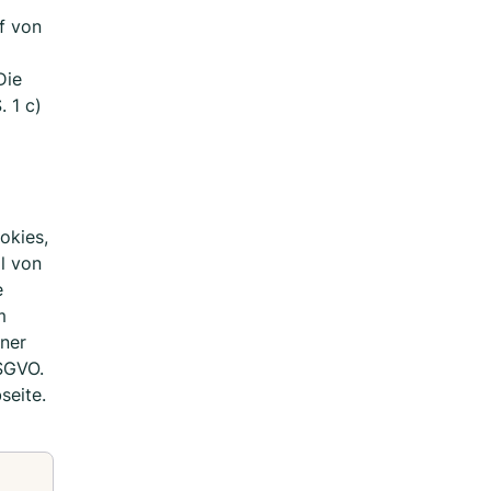
f von
Die
 1 c)
okies,
l von
e
m
iner
DSGVO.
seite.