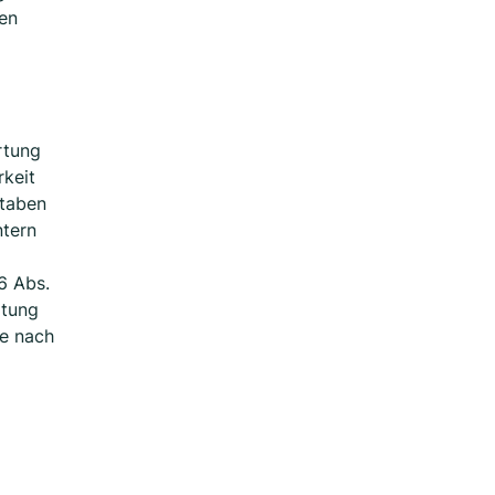
den
rtung
rkeit
staben
ntern
6 Abs.
rtung
he nach