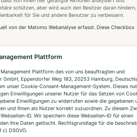
 dass von Ihnen hier getätigte Aktionen analysiert und
phäre schützen, aber wird auch den Besitzer daran hindern,
ienbarkeit für Sie und andere Benutzer zu verbessern.
tuell von der Matomo Webanalyse erfasst. Diese Checkbox
Management Plattform
t Management Plattform des von uns beauftragten und
ager GmbH, Eppendorfer Weg 183, 20253 Hamburg, Deutschl
ch um unser Cookie-Consent-Management-System. Dieses nu
igen Einwilligungen unserer Nutzer für das Setzen von Coo
gebene Einwilligungen zu widerrufen sowie die gegebenen 
ren und Ihnen als Nutzer korrekt zuzuordnen. Zu diesem Z
ebseiten-ID. Wir speichern diese Webseiten-ID für einen
en Ihre Daten gelöscht. Rechtsgrundlage für die beschrie
 1 c) DSGVO.