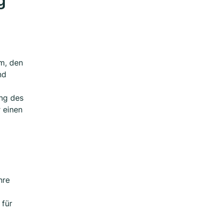
g
m, den
nd
ung des
 einen
hre
 für