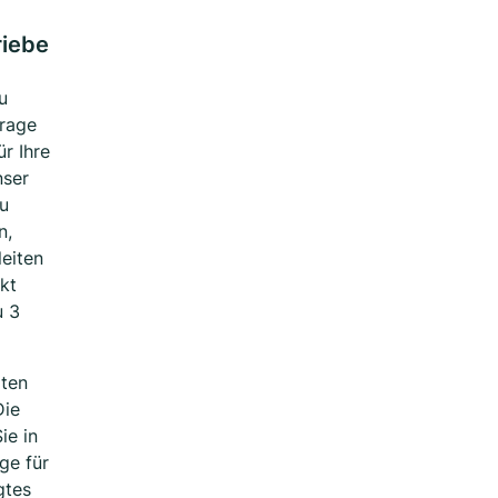
riebe
u
frage
r Ihre
nser
zu
n,
leiten
kt
u 3
iten
Die
ie in
ge für
gtes