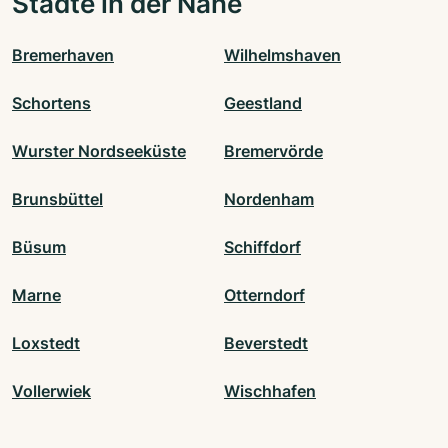
Städte in der Nähe
Bremerhaven
Wilhelmshaven
Schortens
Geestland
Wurster Nordseeküste
Bremervörde
Brunsbüttel
Nordenham
Büsum
Schiffdorf
Marne
Otterndorf
Loxstedt
Beverstedt
Vollerwiek
Wischhafen