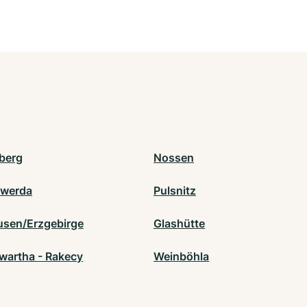
berg
Nossen
swerda
Pulsnitz
sen/Erzgebirge
Glashütte
wartha - Rakecy
Weinböhla