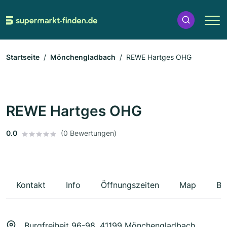
Startseite
Mönchengladbach
REWE Hartges OHG
REWE Hartges OHG
0.0
(0 Bewertungen)
Kontakt
Info
Öffnungszeiten
Map
Be
Burgfreiheit 96-98, 41199 Mönchengladbach