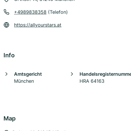
+4989838358
(Telefon)
https://allyourstars.at
Info
Amtsgericht
Handelsregisternumm
München
HRA 64163
Map