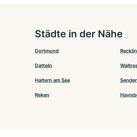
Städte in der Nähe
Dortmund
Reckli
Datteln
Waltro
Haltern am See
Senden
Reken
Havixb