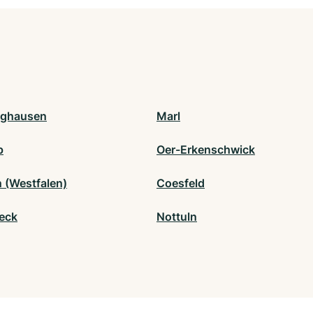
nghausen
Marl
p
Oer-Erkenschwick
 (Westfalen)
Coesfeld
eck
Nottuln