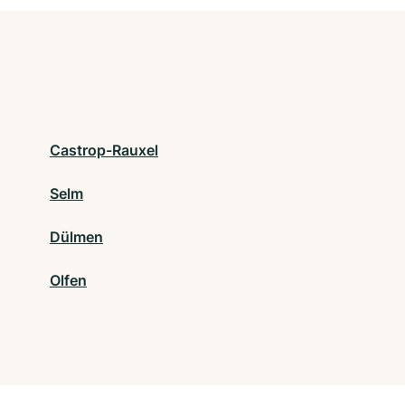
Castrop-Rauxel
Selm
Dülmen
Olfen