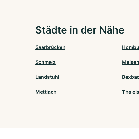
Städte in der Nähe
Saarbrücken
Hombu
Schmelz
Meise
Landstuhl
Bexba
Mettlach
Thalei