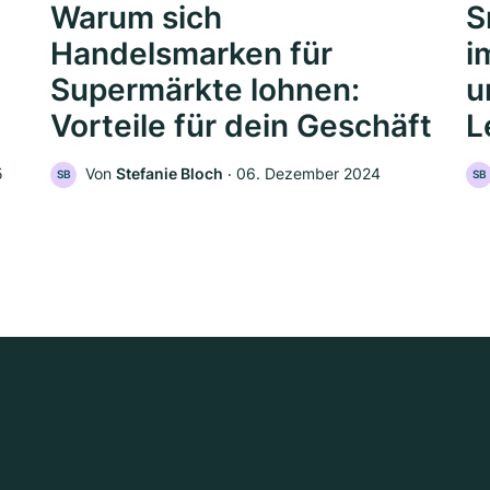
Warum sich
S
Handelsmarken für
i
Supermärkte lohnen:
u
Vorteile für dein Geschäft
L
5
Von
Stefanie Bloch
‧
06. Dezember 2024
SB
SB