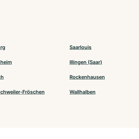
rg
Saarlouis
nheim
Illingen (Saar)
ch
Rockenhausen
schweiler-Fröschen
Wallhalben