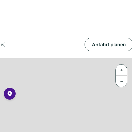
us)
Anfahrt planen
+
−