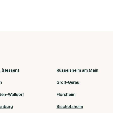
 (Hessen)
Rüsselsheim am Main
ch
Groß-Gerau
den-Walldorf
Flörsheim
enburg
Bischofsheim