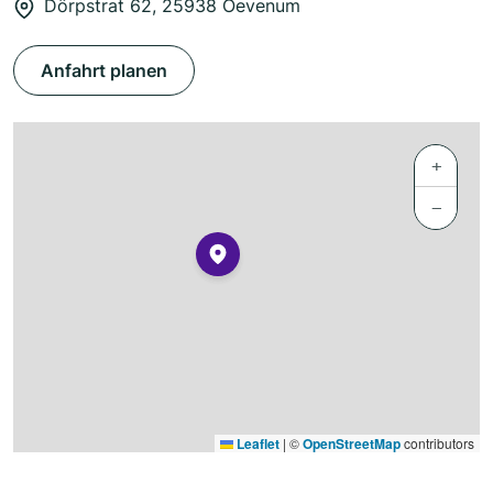
Dörpstrat 62, 25938 Oevenum
Anfahrt planen
+
−
Leaflet
|
©
OpenStreetMap
contributors