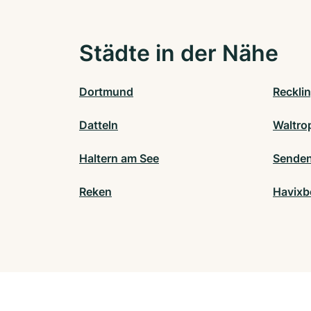
Städte in der Nähe
Dortmund
Reckli
Datteln
Waltro
Haltern am See
Senden
Reken
Havixb