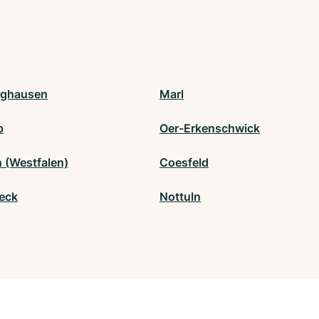
nghausen
Marl
p
Oer-Erkenschwick
 (Westfalen)
Coesfeld
eck
Nottuln