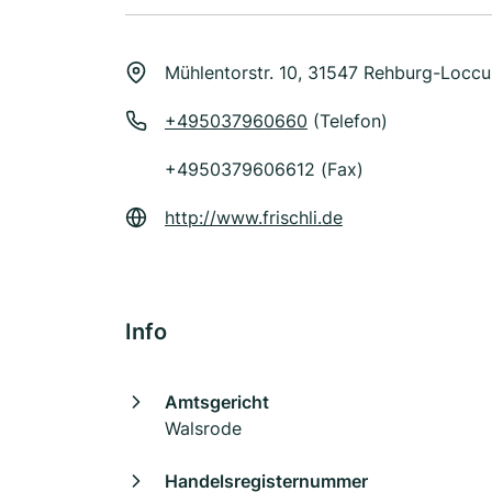
Mühlentorstr. 10, 31547 Rehburg-Locc
+495037960660
(Telefon)
+4950379606612 (Fax)
http://www.frischli.de
Info
Amtsgericht
Walsrode
Handelsregisternummer