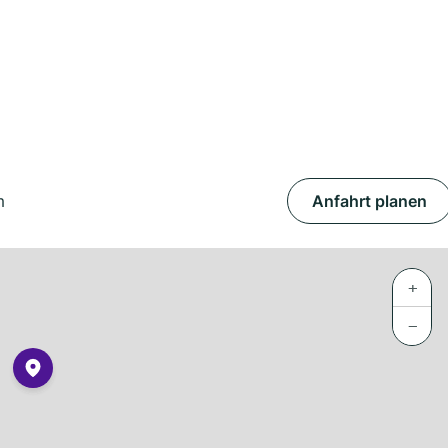
m
Anfahrt planen
+
−