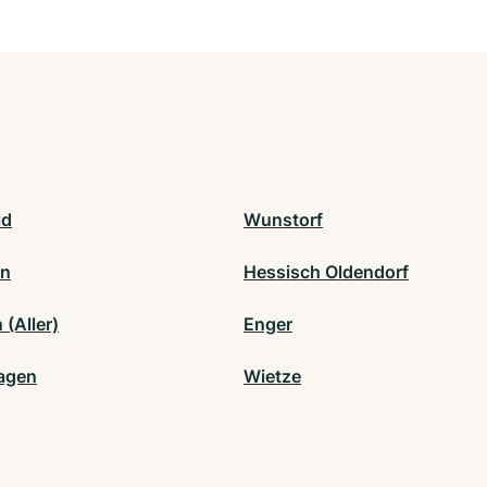
ld
Wunstorf
en
Hessisch Oldendorf
(Aller)
Enger
agen
Wietze