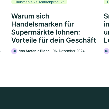
Hausmarke vs. Markenprodukt
E
Warum sich
S
Handelsmarken für
i
Supermärkte lohnen:
u
Vorteile für dein Geschäft
L
5
Von
Stefanie Bloch
‧
06. Dezember 2024
SB
SB