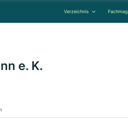
Verzeichnis
Fachmag
nn e. K.
n