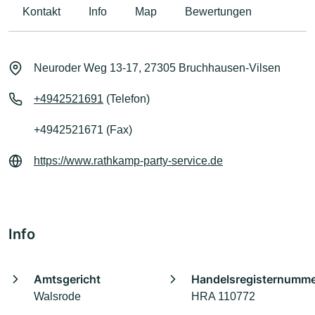
Kontakt
Info
Map
Bewertungen
Neuroder Weg 13-17, 27305 Bruchhausen-Vilsen
+4942521691
(Telefon)
+4942521671 (Fax)
https://www.rathkamp-party-service.de
Info
Amtsgericht
Handelsregisternumm
Walsrode
HRA 110772