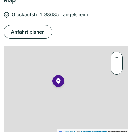
Map
Glückaufstr. 1, 38685 Langelsheim
Anfahrt planen
+
−
Leaflet
|
©
OpenStreetMap
contributors