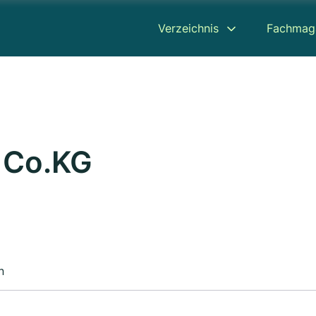
Verzeichnis
Fachmag
 Co.KG
n