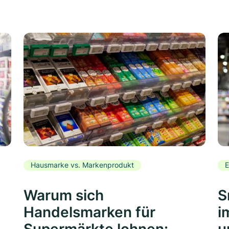
Hausmarke vs. Markenprodukt
E
Warum sich
S
Handelsmarken für
i
Supermärkte lohnen:
u