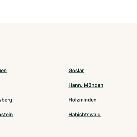
gen
Goslar
n
Hann. Münden
sberg
Holzminden
stein
Habichtswald