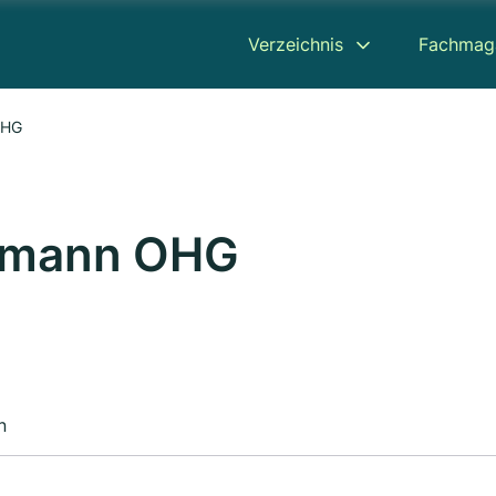
Verzeichnis
Fachmag
OHG
emann OHG
n