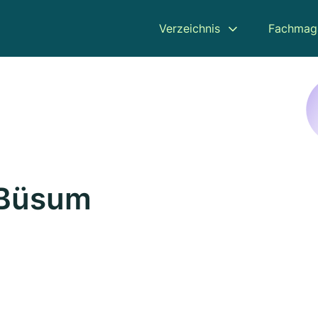
Verzeichnis
Fachmag
 Büsum