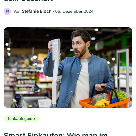
Stefanie Bloch
Von
‧
06. Dezember 2024
SB
Einkaufsguide
Smart Einkaufen: Wie man im