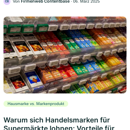
Firmenweb Contentbase
Von
‧
06. März 2025
CB
Hausmarke vs. Markenprodukt
Warum sich Handelsmarken für
Supermärkte lohnen: Vorteile für